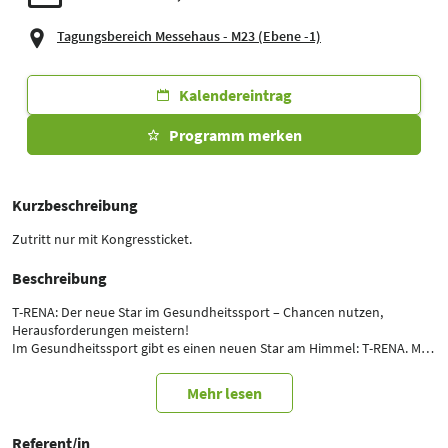
Tagungsbereich Messehaus - M23 (Ebene -1)
Kalendereintrag
Programm merken
Kurzbeschreibung
Zutritt nur mit Kongressticket.
Beschreibung
T-RENA: Der neue Star im Gesundheitssport – Chancen nutzen,
Herausforderungen meistern!
Im Gesundheitssport gibt es einen neuen Star am Himmel: T-RENA. Mit
über 2.000 Anbietern in kurzer Zeit hat sich dieses innovative
Therapieprogramm schnell zu einer unverzichtbaren Säule in der
Mehr lesen
Nachsorge entwickelt. Doch wie bei jeder neuen Chance gibt es auch
hier Stolpersteine. Wie können Sie T-RENA effizient in Ihren Praxisalltag
integrieren, ohne von Bürokratie und Verwaltungsaufwand erdrückt zu
Referent/in