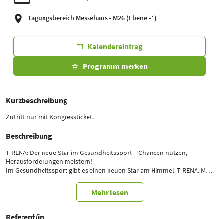
Tagungsbereich Messehaus - M26 (Ebene -1)
Kalendereintrag
Programm merken
Kurzbeschreibung
Zutritt nur mit Kongressticket.
Beschreibung
T-RENA: Der neue Star im Gesundheitssport – Chancen nutzen,
Herausforderungen meistern!
Im Gesundheitssport gibt es einen neuen Star am Himmel: T-RENA. Mit
über 2.000 Anbietern in kurzer Zeit hat sich dieses innovative
Therapieprogramm schnell zu einer unverzichtbaren Säule in der
Mehr lesen
Nachsorge entwickelt. Doch wie bei jeder neuen Chance gibt es auch
hier Stolpersteine. Wie können Sie T-RENA effizient in Ihren Praxisalltag
integrieren, ohne von Bürokratie und Verwaltungsaufwand erdrückt zu
Referent/in