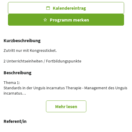
Kalendereintrag
Programm merken
Kurzbeschreibung
Zutritt nur mit Kongressticket.
2 Unterrichtseinheiten / Fortbildungspunkte
Beschreibung
Thema 1:
Standards in der Unguis incarnatus Therapie - Management des Unguis
incarnatus
B.Sc. Tatjana Pfersich
Mehr lesen
Thema 2:
„Stärkung von Diabetikern: Die wichtige Rolle der Podologie bei der
therapeutischen Ausbildung, der multidisziplinären Versorgung und
Referent/in
der Berücksichtigung sozialer Faktoren der Gesundheit“
Management diabetischer Neuropathie und des diabetischen Fußes zur