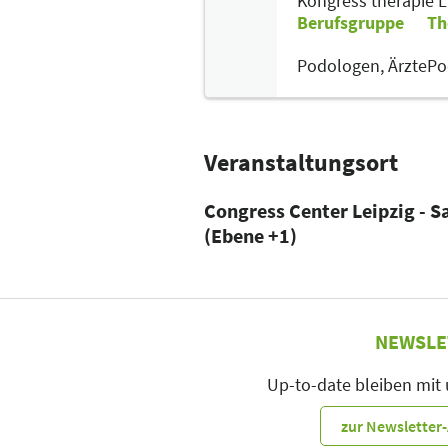
Kongress therapie 
Berufsgruppe
Th
Podologen,
Ärzte
Po
Veranstaltungsort
Congress Center Leipzig - S
(Ebene +1)
NEWSLE
Up-to-date bleiben mit
zur Newslette