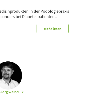
edizinprodukten in der Podologiepraxis
esonders bei Diabetespatienten
Mehr lesen
n der Gesetzlichen Krankenversicherung seit dem Jahr 2021
ie vergangenen 4 Jahre sowie ein Ausblick auf die weitere En
ienten zu senken ist es unabdingbar, dass die Medizinprod
ter anderem kann ein Reinigungs- und Desinfektionsgerät v
as wirklich?
d bei der Validierung beachten? Haben Sie schon über den
Jörg Waibel
n und DIN-Normen sind zu beachten.
inie der DGSV zur Validierung der maschinellen Aufbereitun