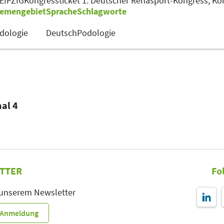
LEIPZIG
Kongressticket 1. Deutscher Rehasport-Kongress,
Kon
emengebiet
Sprache
Schlagworte
dologie
Deutsch
Podologie
aal 4
TTER
Fo
 unserem Newsletter
r-Anmeldung