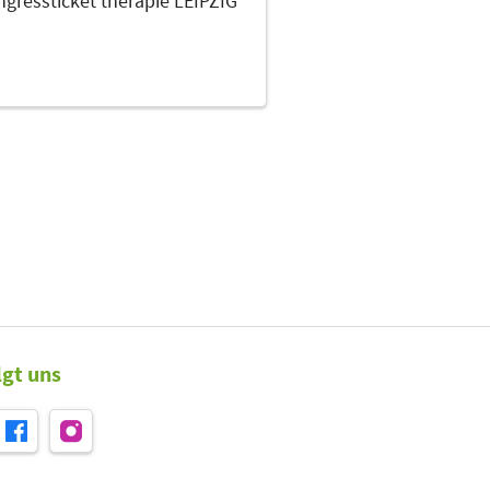
gressticket therapie LEIPZIG
lgt uns