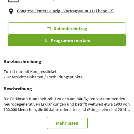
Congress Center Leipzig - Vortragsraum 11 (Ebene +2)
Kalendereintrag
Programm merken
Kurzbeschreibung
Zutritt nur mit Kongressticket.
2 Unterrichtseinheiten / Fortbildungspunkte
Beschreibung
Die Parkinson-Krankheit zählt zu den am häufigsten vorkommenden
neurodegenerativen Erkrankungen und betrifft weltweit etwa 1903 von
100.000 Menschen, die 80 Jahre oder älter sind (Pringsheim et al 2014).
Ein großer Teil der Parkinson-Patienten entwickelt im Verlauf der
Krankheit Schluckstörungen, bekannt als Dysphagie. Die Prävalenz von
Mehr lesen
Dysphagie liegt je nach Schweregrad der Parkinson-Erkrankung und
den angewandten Diagnosemethoden zwischen 35% und 82%