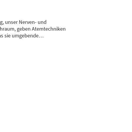
g, unser Nerven- und
chraum, geben Atemtechniken
das sie umgebende
 Das Aufbauen und Erleben von
ns die Fähigkeit flexibel
en zentrale Muskelgruppen in