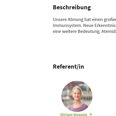
Beschreibung
Unsere Atmung hat einen großen
Immunsystem. Neue Erkenntniss
eine weitere Bedeutung. Atemüb
Fasziengewebe in unterschiedlic
körperlicher Balance und innerer
mitgehen zu können und gleichze
Verbindung mit den Faszien in d
Referent/in
Miriam Wessels