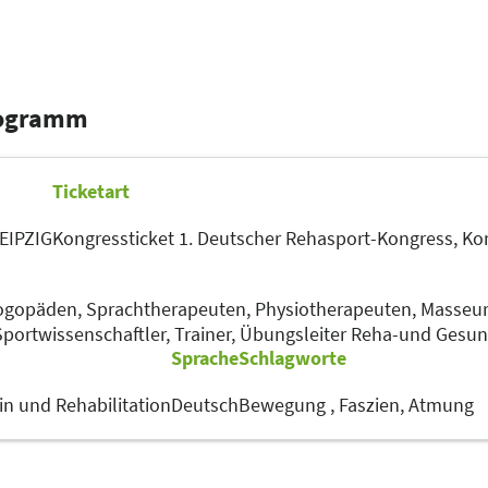
rogramm
Ticketart
LEIPZIG
Kongressticket 1. Deutscher Rehasport-Kongress,
Kon
ogopäden, Sprachtherapeuten,
Physiotherapeuten,
Masseur
Sportwissenschaftler,
Trainer, Übungsleiter Reha-und Gesun
Sprache
Schlagworte
in und Rehabilitation
Deutsch
Bewegung ,
Faszien,
Atmung