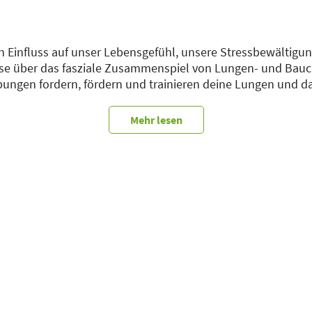
 Einfluss auf unser Lebensgefühl, unsere Stressbewältigun
e über das fasziale Zusammenspiel von Lungen- und Bau
ungen fordern, fördern und trainieren deine Lungen und 
hster Art und Weise, so dass du wieder frei atmen kannst.
 Stabilität führt uns mental ins Gleichgewicht und schenkt u
Mehr lesen
itig stabil in uns zu sein in Zeiten des Wandels. Wir werd
en Atem-Fokus stellen.