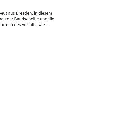
peut aus Dresden, in diesem
fbau der Bandscheibe und die
ormen des Vorfalls, wie
ich effektiv sind. Neueste
eine schmerzfreie Zukunft.
n eine Herausforderung, der wir