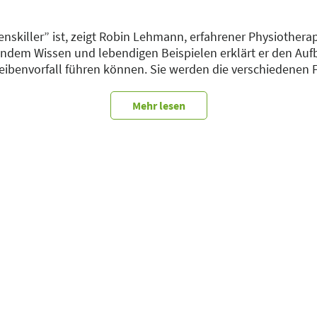
nskiller” ist, zeigt Robin Lehmann, erfahrener Physiothera
fundem Wissen und lebendigen Beispielen erklärt er den Au
ibenvorfall führen können. Sie werden die verschiedenen F
verstehen und erfahren, welche Therapiemöglichkeiten wirkl
ungsmethoden eröffnen dabei spannende Perspektiven für 
Mehr lesen
nn zeigen: Die Bandscheibe ist kein “Lebenskiller”, sonder
eise erfolgreich begegnen können.