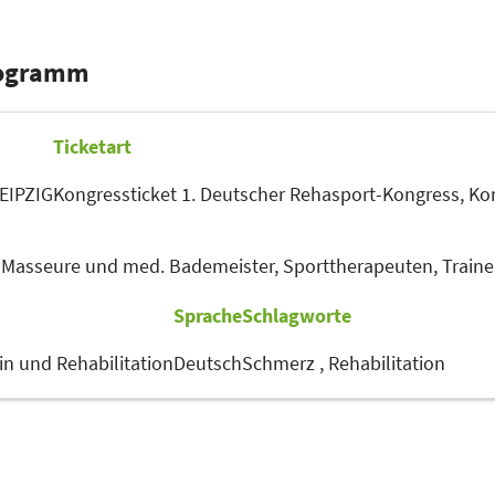
rogramm
Ticketart
LEIPZIG
Kongressticket 1. Deutscher Rehasport-Kongress,
Kon
,
Masseure und med. Bademeister,
Sporttherapeuten,
Traine
Sprache
Schlagworte
in und Rehabilitation
Deutsch
Schmerz ,
Rehabilitation