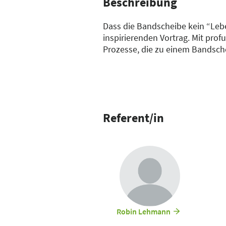
Beschreibung
Dass die Bandscheibe kein “Lebe
inspirierenden Vortrag. Mit pro
Prozesse, die zu einem Bandsche
Protrusion und Prolaps, besser 
Studien und innovative Behandl
Lassen Sie sich von Robin Lehma
mit der richtigen Herangehensw
Referent/in
Robin Lehmann