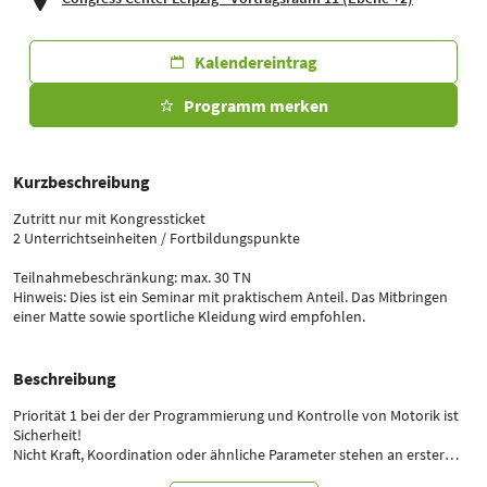
Kalendereintrag
Programm merken
Kurzbeschreibung
Zutritt nur mit Kongressticket
2 Unterrichtseinheiten / Fortbildungspunkte
Teilnahmebeschränkung: max. 30 TN
Hinweis: Dies ist ein Seminar mit praktischem Anteil. Das Mitbringen
einer Matte sowie sportliche Kleidung wird empfohlen.
Beschreibung
Priorität 1 bei der der Programmierung und Kontrolle von Motorik ist
Sicherheit!
Nicht Kraft, Koordination oder ähnliche Parameter stehen an erster
Stelle, sondern immer wieder die Frage ob das, was wir gerade machen,