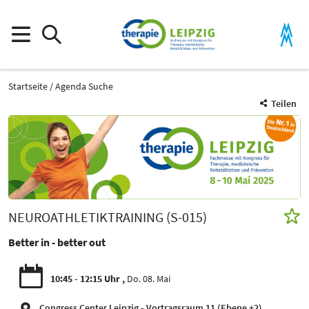
Startseite
Agenda Suche
Teilen
NEUROATHLETIKTRAINING (S-015)
Better in - better out
10:45 - 12:15 Uhr
Do. 08. Mai
Congress Center Leipzig - Vortragsraum 11 (Ebene +2)