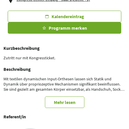
Kalendereintrag
Programm merken
Kurzbeschreibung
Zutritt nur mit Kongressticket.
Beschreibung
Mit textilen dynamischen Input-Orthesen lassen sich Statik und
Dynamik über propriozeptive Mechanismen signifikant beeinflussen.
Sie sind gezielt am gesamten Körper einsetzbar, als Handschuh, Socke,
Anzug, Arm- oder Beinsegment, Jacke, Hose oder Body gefertigt
werden. Sie lassen sich bereits im frühen Kleinkind- und bis ins hohe
Mehr lesen
Alter gewinnbringend einsetzen.
Durch abgestimmte Ansteuerung von Tiefensensibilität und
Referent/in
Bewegungsführung lassen sich Verbesserung der Wahrnehmung,
Aufrichtung, Stabilisierung und Koordination erzielen.