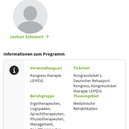
Eine modulare Konzeption der dynamischen Input-Orthesen in
individueller Herstellung nach vorheriger Analyse ermöglicht eine
Ausrichtung an den spezifischen Bedürfnissen des Klienten und bindet
den therapeutischen Focus nach Möglichkeit mit ein.
Das Orthesenkonzept findet Einsatz z.B. bei
-zentralen oder peripheren Nervenschädigungen
Jochen Schickert
-muskuläre Dysbalancen
-Koordinationsstörungen
-neurogenerative oder –orthopädische Erkrankungen
-Hypertonus
Informationen zum Programm
-Hypotonus
-Spastiken
Veranstaltungsart
Ticketart
-Aufmerksamkeitsdefizite
-Skoliosen
Kongress therapie
Kongressticket 1.
-Sportverletzungen
LEIPZIG
Deutscher Rehasport-
-Trainingsunterstützung
Kongress,
Kongressticket
therapie LEIPZIG
Berufsgruppe
Themengebiet
Ergotherapeuten,
Medizinische
Logopäden,
Rehabilitation
Sprachtherapeuten,
Physiotherapeuten,
Management,