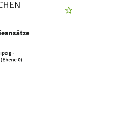
SCHEN
ieansätze
ipzig -
 (Ebene 0)