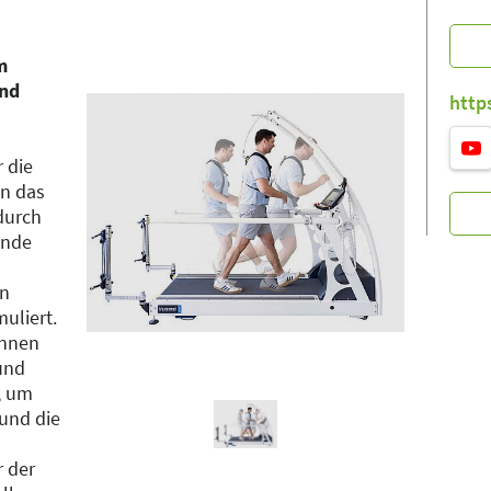
http
m
und
r die
on das
durch
ende
en
uliert.
önnen
 und
, um
 und die
r der