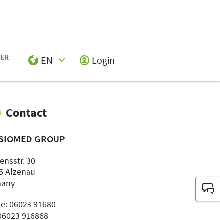
EN
Login
Select Input
Share
Contact
SIOMED GROUP
ensstr. 30
5 Alzenau
many
e: 06023 91680
 06023 916868
Contact exhibitor