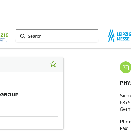
YSIOMED GROUP
h/p/cosmos
PHY
Siem
6375
Ger
 GROUP
Phon
Fax: