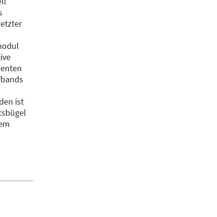
ll
s
etzter
modul
ive
ienten
fbands
den ist
tsbügel
tem