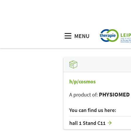
MENU
Homepage
Exhibitor Catalog
PH
h/p/cosmos
PHYSIOMED
A product of:
You can find us here:
hall 1 Stand C11