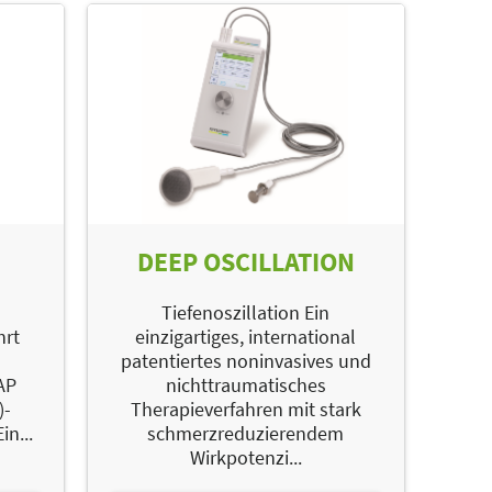
DEEP OSCILLATION
Tiefenoszillation Ein
hrt
einzigartiges, international
patentiertes noninvasives und
AP
nichttraumatisches
)-
Therapieverfahren mit stark
in...
schmerzreduzierendem
Wirkpotenzi...