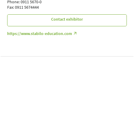
Phone: 0911 5670-0
Fax: 0911 5674444
Contact exhibitor
https://www.stabilo-education.com
Follow Us
Leipziger Messe GmbH, Messe-Allee 1, 04356 Leipzig
Imprint
Data protection policy
Print page
© Leipziger Messe 2024. All rights reserved.