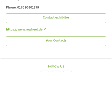
Phone: 0176 96901879
Contact exhibitor
https://www.rewheel.de
Your Contacts
Follow Us
Leipziger Messe GmbH, Messe-Allee 1, 04356 Leipzig
Imprint
Data protection policy
Print page