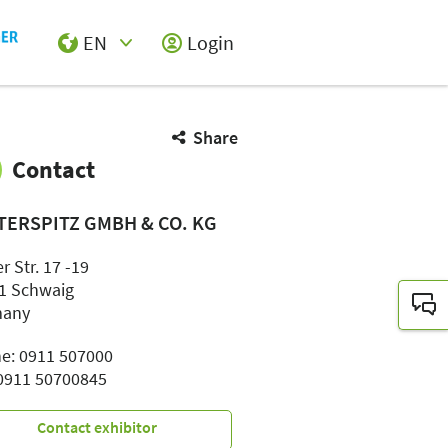
EN
Login
Select Input
Share
Contact
TERSPITZ GMBH & CO. KG
r Str. 17 -19
1 Schwaig
many
e: 0911 507000
 0911 50700845
Contact exhibitor