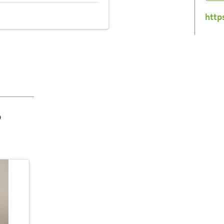
http
o