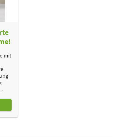
rte
ame!
ne mit
te
dung
se
..