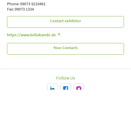
Phone: 09073 9210461
Fax: 09073 1334
Contact exhibitor
https://www.bellabambi.de
Your Contacts
Follow Us
Leipziger Messe GmbH, Messe-Allee 1, 04356 Leipzig
Imprint
Data protection policy
Print page