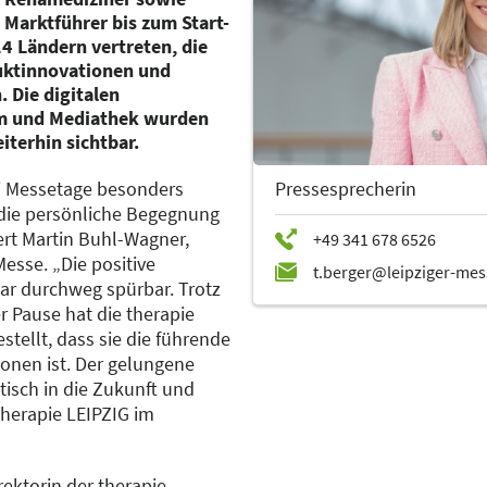
Marktführer bis zum Start-
4 Ländern vertreten, die
uktinnovationen und
 Die digitalen
am und Mediathek wurden
terhin sichtbar.
Pressesprecherin
i Messetage besonders
 die persönliche Begegnung
ert Martin Buhl-Wagner,
Messe. „Die positive
ar durchweg spürbar. Trotz
 Pause hat die therapie
stellt, dass sie die führende
ionen ist. Der gelungene
tisch in die Zukunft und
therapie LEIPZIG im
rektorin der therapie