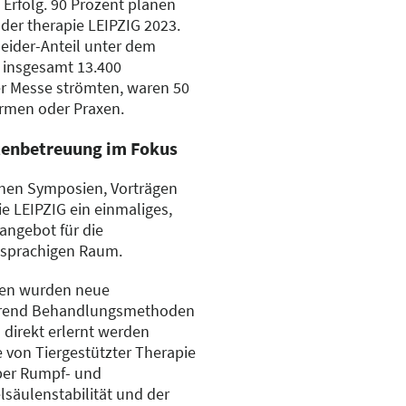
 Erfolg. 90 Prozent planen
 der therapie LEIPZIG 2023.
ider-Anteil unter dem
 insgesamt 13.400
ger Messe strömten, waren 50
irmen oder Praxen.
tenbetreuung im Fokus
denen Symposien, Vorträgen
e LEIPZIG ein einmaliges,
sangebot für die
hsprachigen Raum.
ren wurden neue
ährend Behandlungsmethoden
direkt erlernt werden
 von Tiergestützter Therapie
ber Rumpf- und
lsäulenstabilität und der