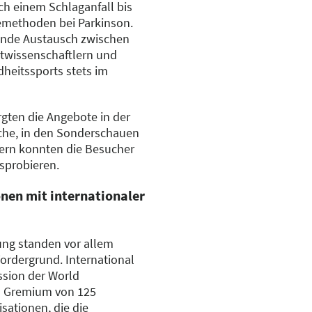
ch einem Schlaganfall bis
emethoden bei Parkinson.
fende Austausch zwischen
rtwissenschaftlern und
heitssports stets im
gten die Angebote in der
äche, in den Sonderschauen
lern konnten die Besucher
sprobieren.
onen mit internationaler
ung standen vor allem
ordergrund. International
ssion der World
n Gremium von 125
sationen, die die