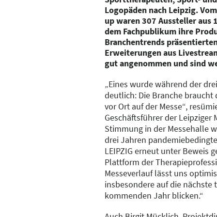
Logopäden nach Leipzig. Vom 
up waren 307 Aussteller aus 1
dem Fachpublikum ihre Prod
Branchentrends präsentierten.
Erweiterungen aus Livestre
gut angenommen und sind wei
„Eines wurde während der dre
deutlich: Die Branche braucht
vor Ort auf der Messe“, resümi
Geschäftsführer der Leipziger 
Stimmung in der Messehalle w
drei Jahren pandemiebedingter
LEIPZIG erneut unter Beweis ge
Plattform der Therapieprofess
Messeverlauf lässt uns optimis
insbesondere auf die nächste 
kommenden Jahr blicken.“
Auch Birgit Mücklich, Projektdi