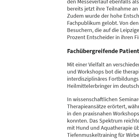
den Messeverlauf ebenfalls als
bereits jetzt ihre Teilnahme an
Zudem wurde der hohe Entsche
Fachpublikum gelobt. Von den
Besuchern, die auf die Leipzi
Prozent Entscheider in ihren F
Fachübergreifende Patien
Mit einer Vielfalt an verschie
und Workshops bot die therapi
interdisziplinäres Fortbildung
Heilmittelerbringer im deutsc
In wissenschaftlichen Semina
Therapieansätze erörtert, w
in den praxisnahen Workshops 
konnten. Das Spektrum reichte
mit Hund und Aquatherapie ü
Tiefenmuskeltraining für Wirbe