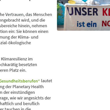
che Vertrauen, das Menschen
ngebracht wird, und die
tsbereiche hinein, nehmen
ition ein: Sie können einen
mmung der Klima- und
ozial-ökologische
 Klimaresilienz im
chkarätig besetzten
ren Platz ein.
lautet
 Gesundheitsberufen“
ung der Planetary Health
m der einstündigen
age, wie wir angesichts der
chaftlich und beruflich
r tauchen in die