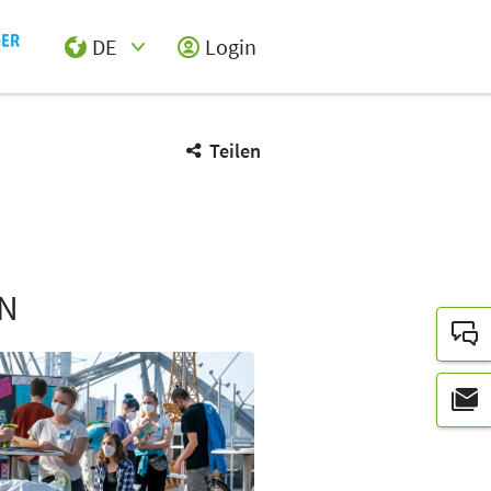
DE
Login
Select Input
Teilen
N