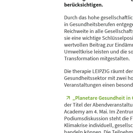
berücksichtigen.
Durch das hohe gesellschaftli
in Gesundheitsberufen entgege
Reichweite in alle Gesellschaf
sie eine wichtige Schlüsselpos
wertvollen Beitrag zur Eindä
Umweltkrise leisten und die s
Transformation mitgestalten.
Die therapie LEIPZIG räumt der
Gesundheitssektor mit zwei ho
Veranstaltungen einen besonde
„Planetare Gesundheit in
der Titel der Abendveranstalt
Academy am 4. Mai. Im Zentru
Podiumsdiskussion steht die Fr
Klimakrise individuell, gesells
handeln können. Die Teilnehme