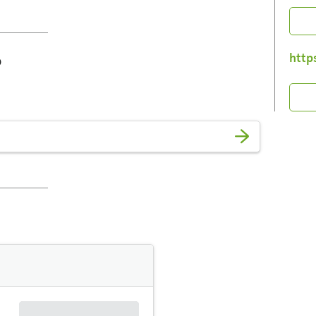
o
http