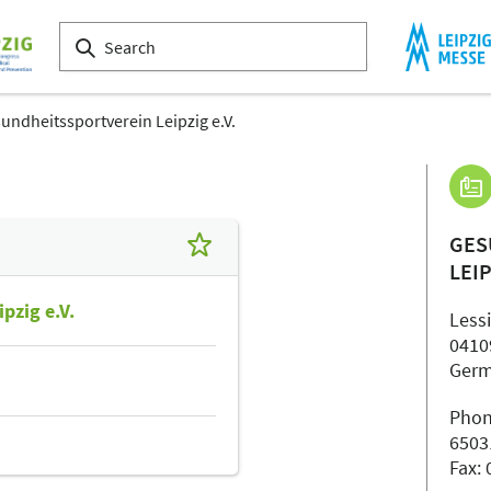
undheitssportverein Leipzig e.V.
GES
LEIP
pzig e.V.
Lessi
0410
Ger
Phon
6503
Fax: