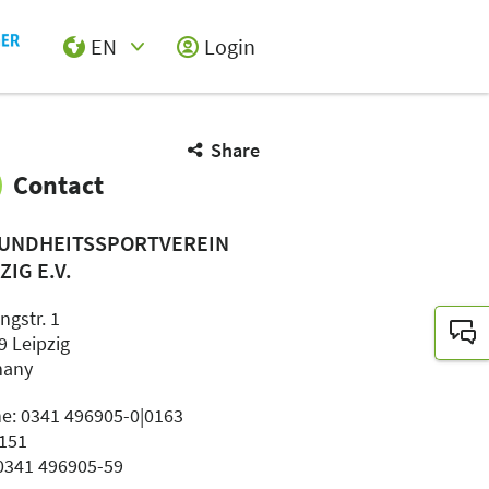
EN
Login
Select Input
Share
Contact
UNDHEITSSPORTVEREIN
ZIG E.V.
ngstr. 1
9 Leipzig
many
e: 0341 496905-0|0163
151
 0341 496905-59