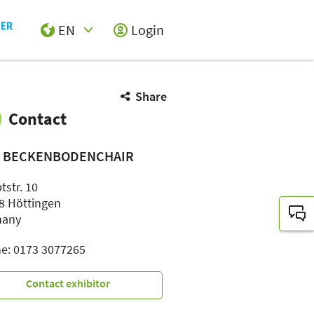
EN
Login
Select Input
Share
Contact
 BECKENBODENCHAIR
tstr. 10
8 Höttingen
many
e: 0173 3077265
Contact exhibitor