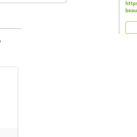
http
beau
o