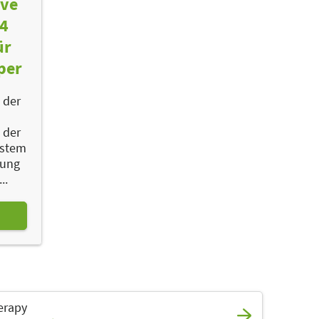
ive
4
ür
per
 der
 der
ystem
tung
..
erapy