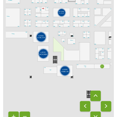
CATERING
E38
E36
E32
E30
E46
E42
E40
E50
E28
E24
E22
E20
E12
E43
E37
E23
E13
E27
E21
Lager
E45
E47
D48
D46
Catering
D38
D18
D44
D26
D24
D22
D20
D49
C12
D47
D45
D43
D39
D37
D33
D31
D29
D19
D21
C20
C48
C46
C50
C44
C38
C36
C34
C30
C28
C24
C22
C1
C59
C33
C31
C25
C21
Catering
C35
C29
B26
B22
Bühne
B30
B28
B20
B19
B15
B21
B1
B17
A18
A20
A14
A1
A24
A11
A25
Vitamin-
bar
A33
Lager