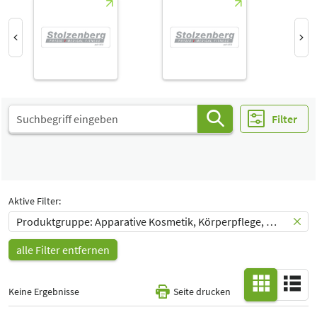
Select Input
Halle
-
Alle
Special Interests
-
Alle
Filter
Aktive Filter:
Produktgruppe: Apparative Kosmetik, Körperpflege, Naturkosmetik
alle Filter entfernen
Keine Ergebnisse
Seite drucken