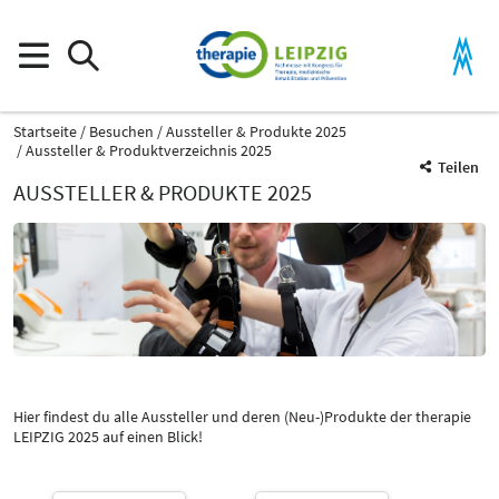
Startseite
Besuchen
Aussteller & Produkte 2025
Aussteller & Produktverzeichnis 2025
Teilen
AUSSTELLER & PRODUKTE 2025
Produktgruppe
Apparative Kosmetik, Körperpflege, Naturkosmetik
Wellnesskonzepte und -produkte
Hier findest du alle Aussteller und deren (Neu-)Produkte der therapie
LEIPZIG 2025 auf einen Blick!
Katalog
Select Input
-
Apparative Kosmetik, Körperpflege, Naturkosmetik