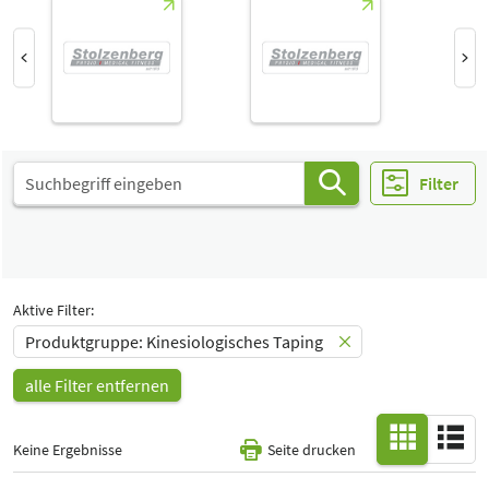
Select Input
Halle
-
Alle
Special Interests
-
Alle
Filter
Aktive Filter:
Produktgruppe: Kinesiologisches Taping
alle Filter entfernen
Keine Ergebnisse
Seite drucken