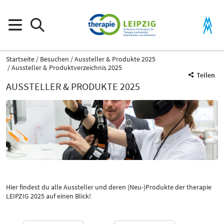
Startseite
Besuchen
Aussteller & Produkte 2025
Aussteller & Produktverzeichnis 2025
Teilen
AUSSTELLER & PRODUKTE 2025
Produktgruppe
Arbeitstische
Therapiegeräte und -ausstattung für Ergotherapie / Logopädie
Hier findest du alle Aussteller und deren (Neu-)Produkte der therapie
Katalog
LEIPZIG 2025 auf einen Blick!
Select Input
-
Arbeitstische