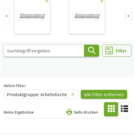
Select Input
Halle
-
Alle
Special Interests
-
Alle
Filter
Aktive Filter:
Produktgruppe: Arbeitstische
alle Filter entfernen
Keine Ergebnisse
Seite drucken