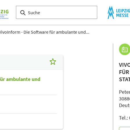
VivoInform - Die Software für ambulante und...
VIV
FÜR
STA
 für ambulante und
Pete
3088
Deut
Tel.