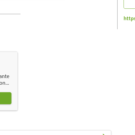
http
ante
on...