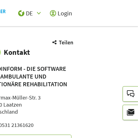
DE
Login
Select Input
Teilen
Kontakt
OINFORM - DIE SOFTWARE
 AMBULANTE UND
TIONÄRE REHABILITATION
rmax-Müller-Str. 3
0 Laatzen
schland
: 0531 21361620